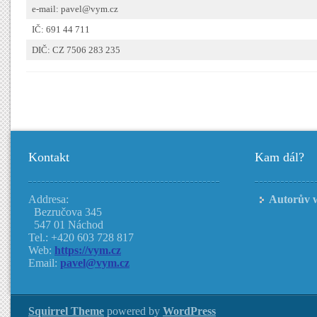
e-mail: pavel@vym.cz
IČ: 691 44 711
DIČ: CZ 7506 283 235
Kontakt
Kam dál?
Addresa:
Autorův 
Bezručova 345
547 01 Náchod
Tel.: +420 603 728 817
Web:
https://vym.cz
Email:
pavel@vym.cz
Squirrel Theme
powered by
WordPress