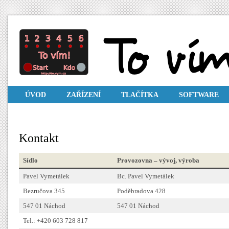
ÚVOD
ZAŘÍZENÍ
TLAČÍTKA
SOFTWARE
Kontakt
Sídlo
Provozovna – vývoj, výroba
Pavel Vymetálek
Bc. Pavel Vymetálek
Bezručova 345
Poděbradova 428
547 01 Náchod
547 01 Náchod
Tel.: +420 603 728 817