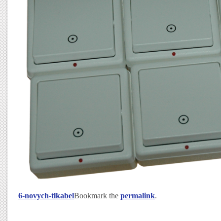
6-novych-tl
kabel
Bookmark the
permalink
.