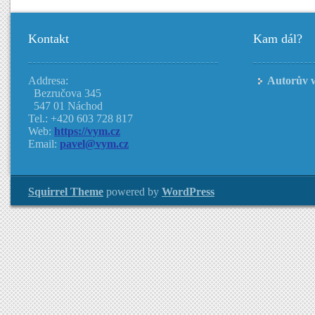
Kontakt
Kam dál?
Addresa:
Autorův 
Bezručova 345
547 01 Náchod
Tel.: +420 603 728 817
Web:
https://vym.cz
Email:
pavel@vym.cz
Squirrel Theme
powered by
WordPress