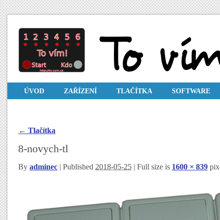
ÚVOD
ZAŘÍZENÍ
TLAČÍTKA
SOFTWARE
←
Tlačítka
8-novych-tl
By
adminec
|
Published
2018-05-25
| Full size is
1600 × 839
pix